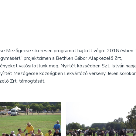
ése Mezőgecse sikeresen programot hajtott végre 2018 évben
másért” projektcímen a Bethlen Gábor Alapkezelő Zrt,
nyeket valósítottunk meg. Nyírtét községben Szt. István napj
Nyírtét Mezőgecse községben Lekvárfőző verseny. Jelen soroko
zelő Zrt, támogtását.