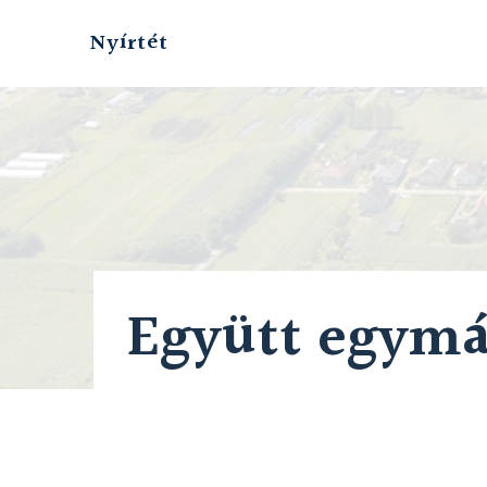
Skip
to
Nyírtét
content
Együtt egymá