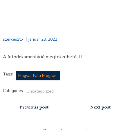
|
szerkeszto
január 28, 2022
A fotódokumentáció megtekinthető
itt
.
Tags:
Magyar Falu Program
Categories:
Uncategorized
Post
Post
Previous post
Next post
navigation
navigation