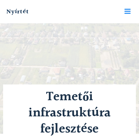
Skip
Nyírtét
to
content
Temetői
infrastruktúra
fejlesztése